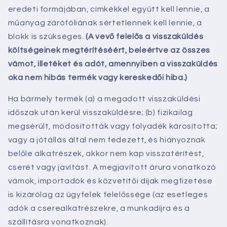
eredeti formájában, címkékkel együtt kell lennie, a
műanyag zárófóliának sértetlennek kell lennie, a
blokk is szükséges.
(A vevő felelős a visszaküldés
költségeinek megtérítéséért, beleértve az összes
vámot, illetéket és adót, amennyiben a visszaküldés
oka nem hibás termék vagy kereskedői hiba.)
Ha bármely termék (a) a megadott visszaküldési
időszak után kerül visszaküldésre; (b) fizikailag
megsérült, módosították vagy folyadék károsította;
vagy a jótállás által nem fedezett, és hiányoznak
belőle alkatrészek, akkor nem kap visszatérítést,
cserét vagy javítást. A megjavított árura vonatkozó
vámok, importadók és közvetítői díjak megfizetése
is kizárólag az ügyfelek felelőssége (az esetleges
adók a cserealkatrészekre, a munkadíjra és a
szállításra vonatkoznak).