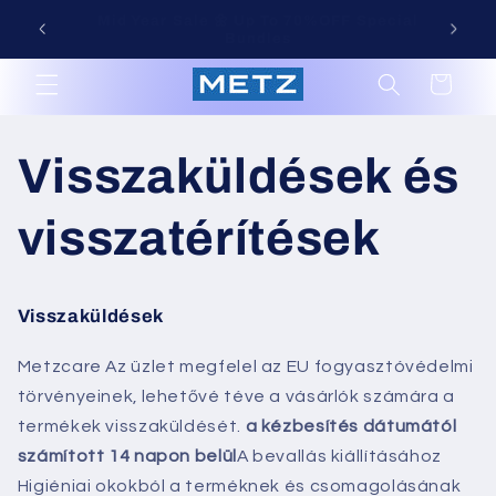
Ugrás a
Mid Year Sale 🌼 Up To 70%OFF Special
tartalomhoz
Bundles
KÖZ
Metz
Kosár
Visszaküldések és
visszatérítések
Visszaküldések
Metzcare
Az üzlet megfelel az EU fogyasztóvédelmi
törvényeinek, lehetővé téve a vásárlók számára a
termékek visszaküldését.
a kézbesítés dátumától
számított 14 napon belül
A bevallás kiállításához
Higiéniai okokból a terméknek és csomagolásának