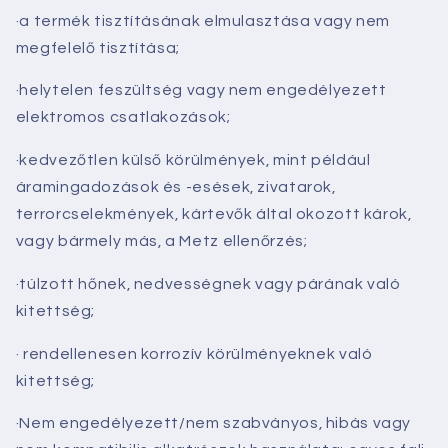
·a termék tisztításának elmulasztása vagy nem
megfelelő tisztítása;
·helytelen feszültség vagy nem engedélyezett
elektromos csatlakozások;
·kedvezőtlen külső körülmények, mint például
áramingadozások és -esések, zivatarok,
terrorcselekmények, kártevők által okozott károk,
vagy bármely más, a
Metz
ellenőrzés;
·túlzott hőnek, nedvességnek vagy párának való
kitettség;
· rendellenesen korrozív körülményeknek való
kitettség;
·Nem engedélyezett/nem szabványos, hibás vagy