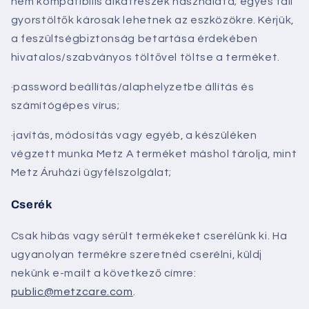
nem kompatibilis alkatrészek használata; egyes fali
gyorstöltők károsak lehetnek az eszközökre. Kérjük,
a feszültségbiztonság betartása érdekében
hivatalos/szabványos töltővel töltse a terméket.
·pas
sword
beállítás/alaphelyzetbe állítás és
számítógépes vírus;
·javítás, módosítás vagy egyéb, a készüléken
végzett munka
Metz
A terméket máshol tárolja, mint
Metz
Áruházi ügyfélszolgálat;
Cserék
Csak hibás vagy sérült termékeket cserélünk ki. Ha
ugyanolyan termékre szeretnéd cserélni, küldj
nekünk e-mailt a következő címre:
public@metzcare.com
.