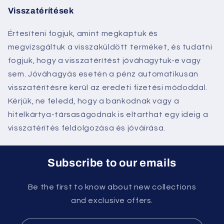
Visszatérítések
Értesíteni fogjuk, amint megkaptuk és
megvizsgáltuk a visszaküldött terméket, és tudatni
fogjuk, hogy a visszatérítést jóváhagytuk-e vagy
sem. Jóváhagyás esetén a pénz automatikusan
visszatérítésre kerül az eredeti fizetési módoddal.
Kérjük, ne feledd, hogy a bankodnak vagy a
hitelkártya-társaságodnak is eltarthat egy ideig a
visszatérítés feldolgozása és jóváírása.
Subscribe to our emails
Be the first to know about new collections
and exclusive offers.