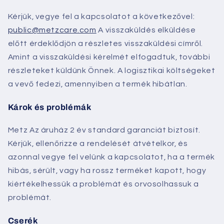
Kérjük, vegye fel a kapcsolatot a következővel:
public@metzcare.com
A visszaküldés elküldése
előtt érdeklődjön a részletes visszaküldési címről.
Amint a visszaküldési kérelmét elfogadtuk, további
részleteket küldünk Önnek. A logisztikai költségeket
a vevő fedezi, amennyiben a termék hibátlan.
Károk és problémák
Metz
Az áruház 2 év standard garanciát biztosít.
Kérjük, ellenőrizze a rendelését átvételkor, és
azonnal vegye fel velünk a kapcsolatot, ha a termék
hibás, sérült, vagy ha rossz terméket kapott, hogy
kiértékelhessük a problémát és orvosolhassuk a
problémát.
Cserék