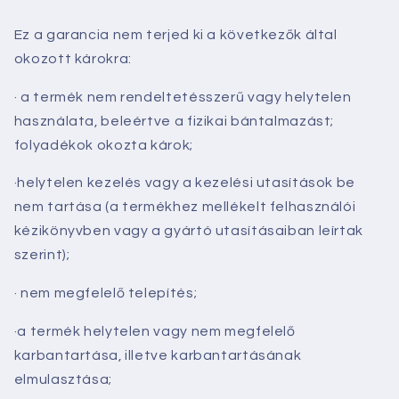
Ez a garancia nem terjed ki a következők által
okozott károkra:
· a termék nem rendeltetésszerű vagy helytelen
használata, beleértve a fizikai bántalmazást;
folyadékok okozta károk;
·helytelen kezelés vagy a kezelési utasítások be
nem tartása (a termékhez mellékelt felhasználói
kézikönyvben vagy a gyártó utasításaiban leírtak
szerint);
· nem megfelelő telepítés;
·a termék helytelen vagy nem megfelelő
karbantartása, illetve karbantartásának
elmulasztása;